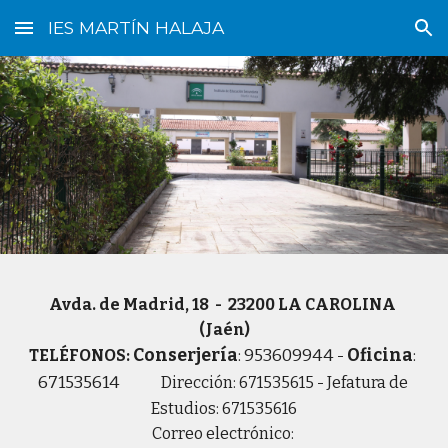
IES MARTÍN HALAJA
Skip to main content
Skip to navigation
Avda. de Madrid, 18  -  23200 LA CAROLINA 
(Jaén)
Conserjería
: 953609944 - 
Oficina
: 
T
ELÉFONOS
:
671535614
 Dirección: 671535615 - Jefatura de 
Estudios: 671535616
Correo electrónico: 