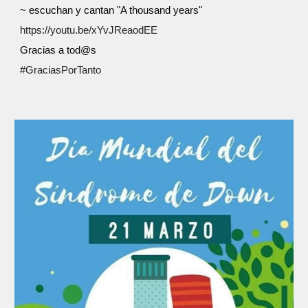
~ escuchan y cantan "A thousand years"
https://youtu.be/xYvJReaodEE
Gracias a tod@s
#GraciasPorTanto